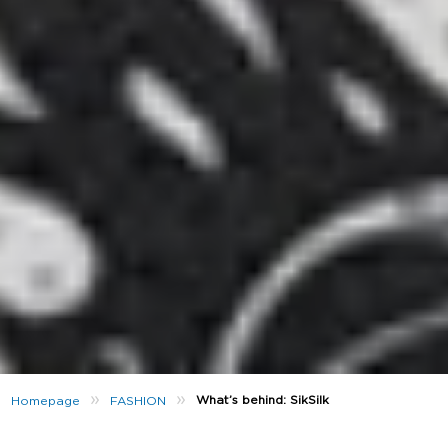
»
»
What’s behind: SikSilk
Homepage
FASHION
Es ist kaum zu glauben, dass
SikSilk
eigentlich nur