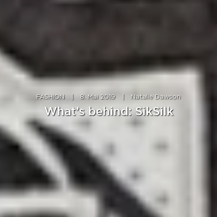
FASHION
|
8. Mai 2019
|
Natalie Dawson
What’s behind: SikSilk