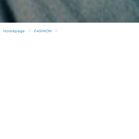
»
»
Homepage
FASHION
Nike Street Vision​ – Der nächste Schritt
Eine
Saison.
Zwei
Drops.​
Nike bringt
Bewegung
ins Spiel. Und diese Modelle sind dafür
gemacht, sich noch
besser zu bewegen
.​
Frische Colourways
des Ava Rover. Und einige
Swoosh-
Modelle
, die du dir nicht entgehen lassen willst.​