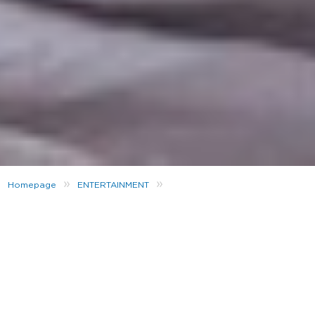
»
»
Homepage
ENTERTAINMENT
Weltfrauentag: JD exklusiv im Interview mit Kimberly
Der
8. März
wird seit über 100 Jahren als
Internationaler Weltfrauentag
gefeiert. Er steht
weltweit für die Gleichberechtigung der Frauen und
gegen Diskriminierung der Geschlechter. Weltweit