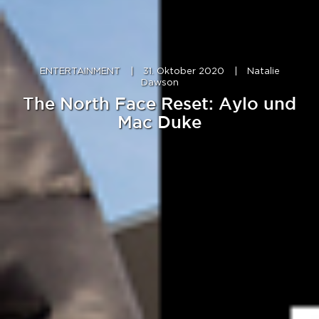
ENTERTAINMENT
|
31. Oktober 2020
|
Natalie
Dawson
The North Face Reset: Aylo und
Mac Duke