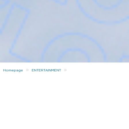
»
»
Homepage
ENTERTAINMENT
The North Face Reset: Aylo und Mac Duke
The North Face
hat in seiner neuen Kampagne
The
North Face Reset
verschiedene Influencer, Künstler
und Athleten rekrutiert, um nach ihren größten
Veränderungen und Herausforderungen in diesem
Jahr zu fragen. Zusammen mit The North Face
wollen wir zwischen „Normalität“ und „Neustart“
etwas bewegen, proaktiv neue Formen und Wege
finden, um positiv weiter zu machen.