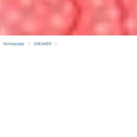
»
»
Homepage
SNEAKER
Perfektes Paar! Sneaker Match für Sie und Ihn
Der Tag der Liebe rückt näher!
Valentinstag
ist der
perfekte Zeitpunkt seine Sneakerdrobe
aufzufrischen. Wir zeigen euch das perfekte
Sneaker Paar für
Herren
und
Damen
und wie ihr
euer ultimatives Sneaker Match findet.
Valentinstag Geschenke… auf geht’s mit Pralinen,
einem Abendessen oder einem passenden Look!