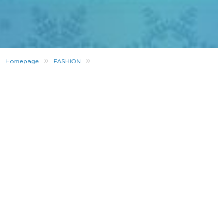
»
»
Homepage
FASHION
Letzte Chance: Erhalte Geschenke vor Weihnachten
Du suchst immer noch nach den passenden
Weihnachtsgeschenken
für Freunde und Familie? Such nicht
weiter! Finde passende
Geschenkideen zu Weihnachten
und
verschenke pure Freude
mit beliebten Marken, wie
Nike
,
adidas
,
adidas Originals
,
The North Face
,
PUMA
,
Fila
und viele
mehr.
Starte jetzt mit deinen Weihnachtsgeschenken und bestelle
bis
16.12.,
um deine
Geschenke vor Weihachten
zu erhalten.