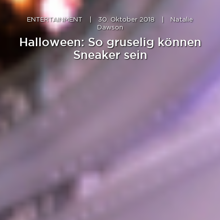
ENTERTAINMENT
|
30. Oktober 2018
|
Natalie
Dawson
Halloween: So gruselig können
Sneaker sein