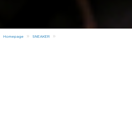
»
»
Homepage
SNEAKER
Halloween: So gruselig können Sneaker sein
Der gruseligste Tag des Jahres steht vor der Tür.
Wir sprechen hier übrigens nicht von der nächsten
Abschlussprüfung oder dem baldigen
Zahnarztbesuch. Ganz entspannt. Wir sprechen hier
von HALLOWEEN! Der Nacht der Geister, Hexen,
Kürbisse und verkleidete Kinder (vielleicht auch der
ein oder andere Erwachsene) die nach Süßigkeiten
jagen.
In diesem Jahr feiern wir hier bei JD Halloween mit
Stil und mischen ein bisschen Horror mit unserer
Leidenschaft für Turnschuhe. Was passt da nicht
besser als die Horrormasken von Gary Lockwood,
der aus nichts geringerem als Sneaker einzigartige