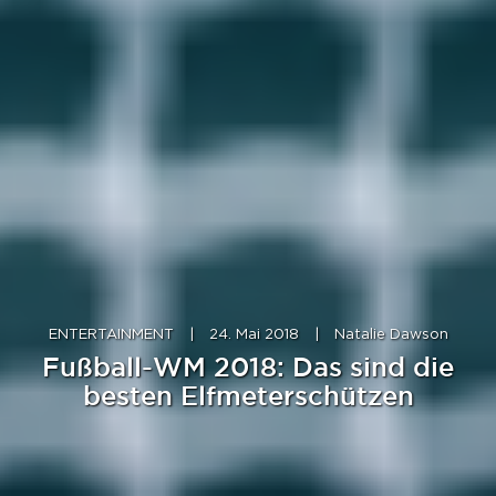
ENTERTAINMENT
|
24. Mai 2018
|
Natalie Dawson
Fußball-WM 2018: Das sind die
besten Elfmeterschützen