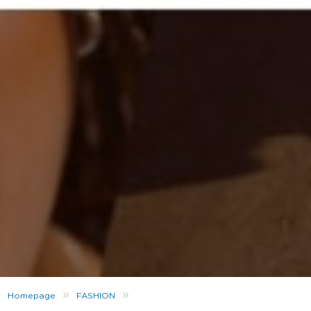
»
»
Homepage
FASHION
Frühling Bei JD: Willkommen Im Home Of Brands