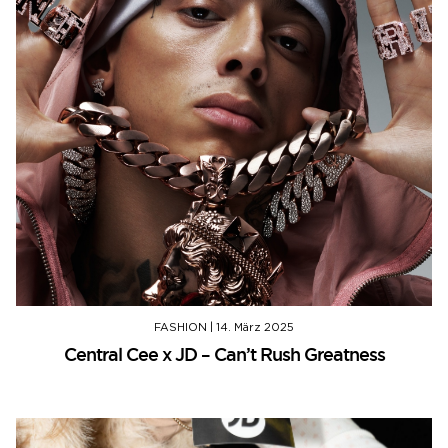
FASHION
|
14. März 2025
Central Cee x JD – Can’t Rush Greatness