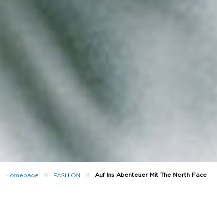
»
»
Auf Ins Abenteuer Mit The North Face
Homepage
FASHION
Jede
neue Saison
bringt Veränderungen mit sich:
Neue Looks
,