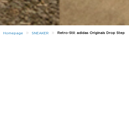
»
»
Retro-Stil: adidas Originals Drop Step
Homepage
SNEAKER
Der Courtside-Stil ist derzeit in aller Munde und
adidas
Originals
hat in den Archiven gegraben, um ihren neuesten
Sneaker, den Drop Step, zu launchen.
Die neueste Silhouette kommt in Herrengrößen zu uns und ist
sowohl in einem Low- als auch in einem Mid-Top-Design
erhältlich, um deinen Stil zu entsprechen.
Bereit für die Straße und für dich…hier ist das frische Design…